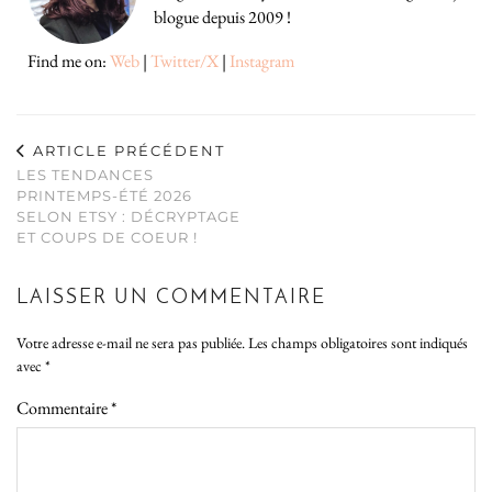
blogue depuis 2009 !
Find me on:
Web
|
Twitter/X
|
Instagram
ARTICLE PRÉCÉDENT
LES TENDANCES
PRINTEMPS-ÉTÉ 2026
SELON ETSY : DÉCRYPTAGE
ET COUPS DE COEUR !
LAISSER UN COMMENTAIRE
Votre adresse e-mail ne sera pas publiée.
Les champs obligatoires sont indiqués
avec
*
Commentaire
*