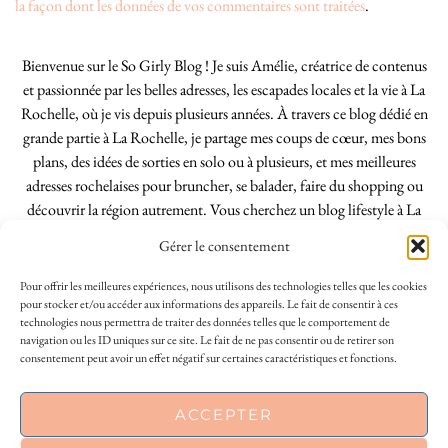
la façon dont les données de vos commentaires sont traitées
.
Bienvenue sur le So Girly Blog ! Je suis Amélie, créatrice de contenus
et passionnée par les belles adresses, les escapades locales et la vie à La
Rochelle, où je vis depuis plusieurs années. À travers ce blog dédié en
grande partie à La Rochelle, je partage mes coups de cœur, mes bons
plans, des idées de sorties en solo ou à plusieurs, et mes meilleures
adresses rochelaises pour bruncher, se balader, faire du shopping ou
découvrir la région autrement. Vous cherchez un blog lifestyle à La
Rochelle, tenu par une locale ? Vous êtes au bon endroit. Que vous
Gérer le consentement
soyez Rochelais·e ou de passage dans notre belle ville, j’espère que mes
articles vous aideront à profiter de La Rochelle comme un·e vrai·e
Pour offrir les meilleures expériences, nous utilisons des technologies telles que les cookies
initié·e. !
pour stocker et/ou accéder aux informations des appareils. Le fait de consentir à ces
technologies nous permettra de traiter des données telles que le comportement de
navigation ou les ID uniques sur ce site. Le fait de ne pas consentir ou de retirer son
consentement peut avoir un effet négatif sur certaines caractéristiques et fonctions.
INSTAGRAM
| 39969
ACCEPTER
FACEBOOK
| 18200