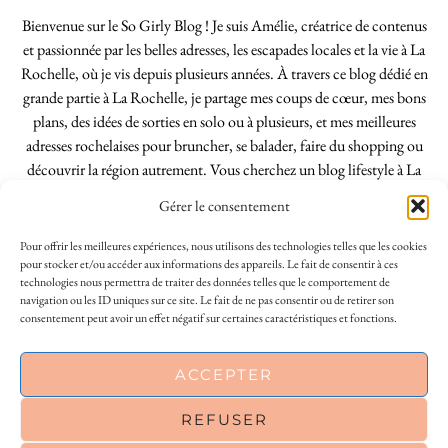
Bienvenue sur le So Girly Blog ! Je suis Amélie, créatrice de contenus
et passionnée par les belles adresses, les escapades locales et la vie à La
Rochelle, où je vis depuis plusieurs années. À travers ce blog dédié en
grande partie à La Rochelle, je partage mes coups de cœur, mes bons
plans, des idées de sorties en solo ou à plusieurs, et mes meilleures
adresses rochelaises pour bruncher, se balader, faire du shopping ou
découvrir la région autrement. Vous cherchez un blog lifestyle à La
Rochelle, tenu par une locale ? Vous êtes au bon endroit. Que vous
Gérer le consentement
soyez Rochelais·e ou de passage dans notre belle ville, j’espère que mes
articles vous aideront à profiter de La Rochelle comme un·e vrai·e
Pour offrir les meilleures expériences, nous utilisons des technologies telles que les cookies
initié·e. !
pour stocker et/ou accéder aux informations des appareils. Le fait de consentir à ces
technologies nous permettra de traiter des données telles que le comportement de
navigation ou les ID uniques sur ce site. Le fait de ne pas consentir ou de retirer son
consentement peut avoir un effet négatif sur certaines caractéristiques et fonctions.
INSTAGRAM
| 39969
ACCEPTER
FACEBOOK
| 18200
REFUSER
PINTEREST
| 26300