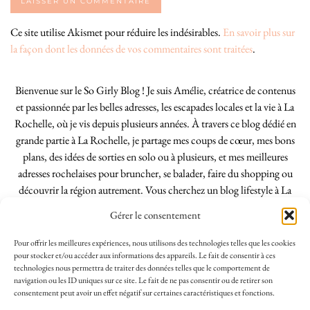
Ce site utilise Akismet pour réduire les indésirables.
En savoir plus sur
la façon dont les données de vos commentaires sont traitées
.
Bienvenue sur le So Girly Blog ! Je suis Amélie, créatrice de contenus
et passionnée par les belles adresses, les escapades locales et la vie à La
Rochelle, où je vis depuis plusieurs années. À travers ce blog dédié en
grande partie à La Rochelle, je partage mes coups de cœur, mes bons
plans, des idées de sorties en solo ou à plusieurs, et mes meilleures
adresses rochelaises pour bruncher, se balader, faire du shopping ou
découvrir la région autrement. Vous cherchez un blog lifestyle à La
Rochelle, tenu par une locale ? Vous êtes au bon endroit. Que vous
Gérer le consentement
soyez Rochelais·e ou de passage dans notre belle ville, j’espère que mes
articles vous aideront à profiter de La Rochelle comme un·e vrai·e
Pour offrir les meilleures expériences, nous utilisons des technologies telles que les cookies
initié·e. !
pour stocker et/ou accéder aux informations des appareils. Le fait de consentir à ces
technologies nous permettra de traiter des données telles que le comportement de
navigation ou les ID uniques sur ce site. Le fait de ne pas consentir ou de retirer son
consentement peut avoir un effet négatif sur certaines caractéristiques et fonctions.
INSTAGRAM
| 39969