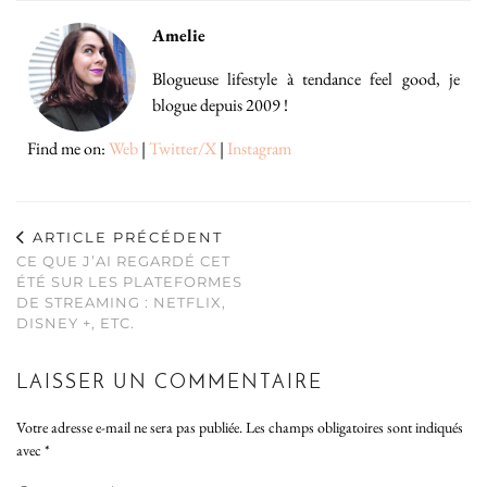
Amelie
Blogueuse lifestyle à tendance feel good, je
blogue depuis 2009 !
Find me on:
Web
|
Twitter/X
|
Instagram
ARTICLE PRÉCÉDENT
CE QUE J’AI REGARDÉ CET
ÉTÉ SUR LES PLATEFORMES
DE STREAMING : NETFLIX,
DISNEY +, ETC.
LAISSER UN COMMENTAIRE
Votre adresse e-mail ne sera pas publiée.
Les champs obligatoires sont indiqués
avec
*