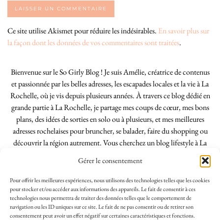
Ce site utilise Akismet pour réduire les indésirables.
En savoir plus sur
la façon dont les données de vos commentaires sont traitées
.
Bienvenue sur le So Girly Blog ! Je suis Amélie, créatrice de contenus
et passionnée par les belles adresses, les escapades locales et la vie à La
Rochelle, où je vis depuis plusieurs années. À travers ce blog dédié en
grande partie à La Rochelle, je partage mes coups de cœur, mes bons
plans, des idées de sorties en solo ou à plusieurs, et mes meilleures
adresses rochelaises pour bruncher, se balader, faire du shopping ou
découvrir la région autrement. Vous cherchez un blog lifestyle à La
Rochelle, tenu par une locale ? Vous êtes au bon endroit. Que vous
Gérer le consentement
soyez Rochelais·e ou de passage dans notre belle ville, j’espère que mes
articles vous aideront à profiter de La Rochelle comme un·e vrai·e
Pour offrir les meilleures expériences, nous utilisons des technologies telles que les cookies
initié·e. !
pour stocker et/ou accéder aux informations des appareils. Le fait de consentir à ces
technologies nous permettra de traiter des données telles que le comportement de
navigation ou les ID uniques sur ce site. Le fait de ne pas consentir ou de retirer son
consentement peut avoir un effet négatif sur certaines caractéristiques et fonctions.