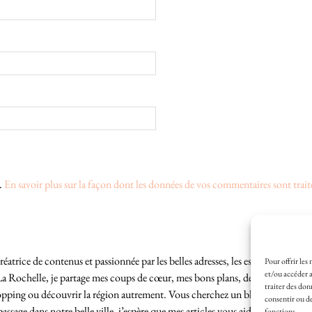
s.
En savoir plus sur la façon dont les données de vos commentaires sont trait
éatrice de contenus et passionnée par les belles adresses, les escapades locales
Pour offrir les
et/ou accéder a
La Rochelle, je partage mes coups de cœur, mes bons plans, des idées de sortie
traiter des don
hopping ou découvrir la région autrement. Vous cherchez un blog lifestyle à L
consentir ou de
sage dans notre belle ville, j’espère que mes articles vous aideront à profite
fonctions.