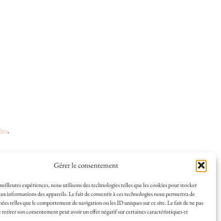
ées
.
Gérer le consentement
 et la vie à La Rochelle, où je vis depuis plusieurs
 meilleures expériences, nous utilisons des technologies telles que les cookies pour stocker
ux informations des appareils. Le fait de consentir à ces technologies nous permettra de
s en solo ou à plusieurs, et mes meilleures adresses
nées telles que le comportement de navigation ou les ID uniques sur ce site. Le fait de ne pas
a Rochelle, tenu par une locale ? Vous êtes au bon
 retirer son consentement peut avoir un effet négatif sur certaines caractéristiques et
r de La Rochelle comme un·e vrai·e initié·e. !