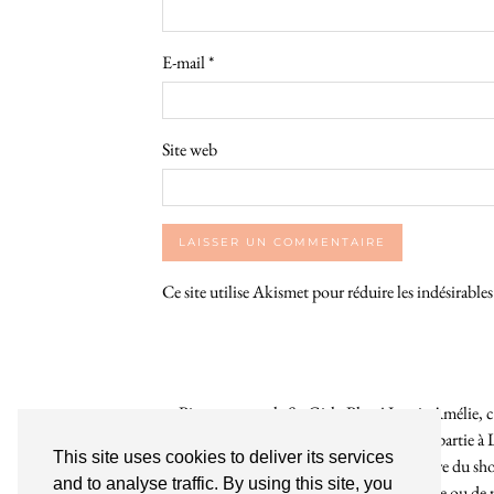
E-mail
*
Site web
Ce site utilise Akismet pour réduire les indésirable
Bienvenue sur le So Girly Blog ! Je suis Amélie, cr
années. À travers ce blog dédié en grande partie à 
This site uses cookies to deliver its services
rochelaises pour bruncher, se balader, faire du s
and to analyse traffic. By using this site, you
endroit. Que vous soyez Rochelais·e ou de pas