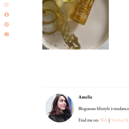
Amelie
Blogueuse lifestyle à tendance
Find me on:
Web
|
Twitter/X