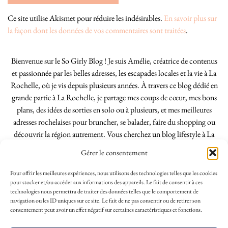
Ce site utilise Akismet pour réduire les indésirables.
En savoir plus sur
la façon dont les données de vos commentaires sont traitées
.
Bienvenue sur le So Girly Blog ! Je suis Amélie, créatrice de contenus
et passionnée par les belles adresses, les escapades locales et la vie à La
Rochelle, où je vis depuis plusieurs années. À travers ce blog dédié en
grande partie à La Rochelle, je partage mes coups de cœur, mes bons
plans, des idées de sorties en solo ou à plusieurs, et mes meilleures
adresses rochelaises pour bruncher, se balader, faire du shopping ou
découvrir la région autrement. Vous cherchez un blog lifestyle à La
Rochelle, tenu par une locale ? Vous êtes au bon endroit. Que vous
Gérer le consentement
soyez Rochelais·e ou de passage dans notre belle ville, j’espère que mes
articles vous aideront à profiter de La Rochelle comme un·e vrai·e
Pour offrir les meilleures expériences, nous utilisons des technologies telles que les cookies
initié·e. !
pour stocker et/ou accéder aux informations des appareils. Le fait de consentir à ces
technologies nous permettra de traiter des données telles que le comportement de
navigation ou les ID uniques sur ce site. Le fait de ne pas consentir ou de retirer son
consentement peut avoir un effet négatif sur certaines caractéristiques et fonctions.
INSTAGRAM
| 39969