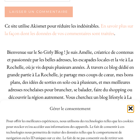
Ce site utilise Akismet pour réduire les indésirables.
En savoir plus sur
la façon dont les données de vos commentaires sont traitées
.
Bienvenue sur le So Girly Blog ! Je suis Amélie, créatrice de contenus
et passionnée par les belles adresses, les escapades locales et la vie à La
Rochelle, où je vis depuis plusieurs années. À travers ce blog dédié en
grande partie à La Rochelle, je partage mes coups de cœur, mes bons
plans, des idées de sorties en solo ou à plusieurs, et mes meilleures
adresses rochelaises pour bruncher, se balader, faire du shopping ou
découvrir la région autrement. Vous cherchez un blog lifestyle à La
Rochelle, tenu par une locale ? Vous êtes au bon endroit. Que vous
Gérer le consentement
soyez Rochelais·e ou de passage dans notre belle ville, j’espère que mes
articles vous aideront à profiter de La Rochelle comme un·e vrai·e
Pour offrir les meilleures expériences, nous utilisons des technologies telles que les cookies
initié·e. !
pour stocker et/ou accéder aux informations des appareils. Le fait de consentir à ces
technologies nous permettra de traiter des données telles que le comportement de
navigation ou les ID uniques sur ce site. Le fait de ne pas consentir ou de retirer son