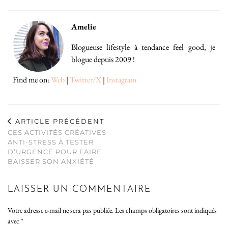
Amelie
Blogueuse lifestyle à tendance feel good, je
blogue depuis 2009 !
Find me on:
Web
|
Twitter/X
|
Instagram
ARTICLE PRÉCÉDENT
CES ACTIVITÉS CRÉATIVES
ANTI-STRESS À TESTER
D’URGENCE POUR FAIRE
BAISSER SON ANXIÉTÉ
LAISSER UN COMMENTAIRE
Votre adresse e-mail ne sera pas publiée.
Les champs obligatoires sont indiqués
avec
*