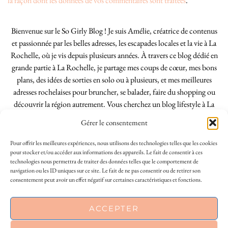
la façon dont les données de vos commentaires sont traitées
.
Bienvenue sur le So Girly Blog ! Je suis Amélie, créatrice de contenus
et passionnée par les belles adresses, les escapades locales et la vie à La
Rochelle, où je vis depuis plusieurs années. À travers ce blog dédié en
grande partie à La Rochelle, je partage mes coups de cœur, mes bons
plans, des idées de sorties en solo ou à plusieurs, et mes meilleures
adresses rochelaises pour bruncher, se balader, faire du shopping ou
découvrir la région autrement. Vous cherchez un blog lifestyle à La
Rochelle, tenu par une locale ? Vous êtes au bon endroit. Que vous
Gérer le consentement
soyez Rochelais·e ou de passage dans notre belle ville, j’espère que mes
articles vous aideront à profiter de La Rochelle comme un·e vrai·e
Pour offrir les meilleures expériences, nous utilisons des technologies telles que les cookies
initié·e. !
pour stocker et/ou accéder aux informations des appareils. Le fait de consentir à ces
technologies nous permettra de traiter des données telles que le comportement de
navigation ou les ID uniques sur ce site. Le fait de ne pas consentir ou de retirer son
consentement peut avoir un effet négatif sur certaines caractéristiques et fonctions.
INSTAGRAM
| 39969
ACCEPTER
FACEBOOK
| 18200