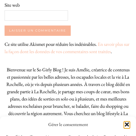
Site web
Ce site utilise Akismet pour réduire les indésirables.
En savoir plus sur
la façon dont les données de vos commentaires sont traitées
.
Bienvenue sur le So Girly Blog ! Je suis Amélie, créatrice de contenus
et passionnée par les belles adresses, les escapades locales et la vie à La
Rochelle, où je vis depuis plusieurs années. À travers ce blog dédié en
grande partie à La Rochelle, je partage mes coups de cœur, mes bons
plans, des idées de sorties en solo ou à plusieurs, et mes meilleures
adresses rochelaises pour bruncher, se balader, faire du shopping ou
découvrir la région autrement. Vous cherchez un blog lifestyle à La
Rochelle, tenu par une locale ? Vous êtes au bon endroit. Que vous
Gérer le consentement
soyez Rochelais·e ou de passage dans notre belle ville, j’espère que mes
articles vous aideront à profiter de La Rochelle comme un·e vrai·e