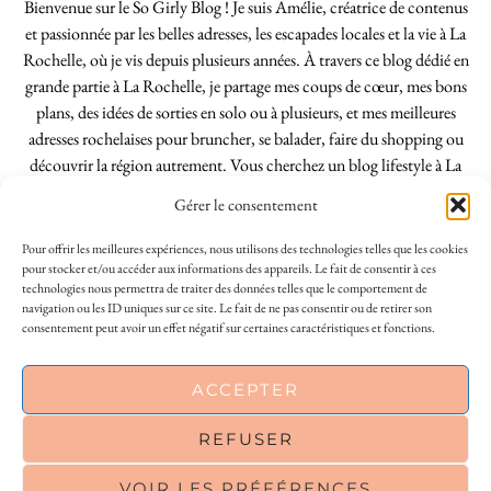
Bienvenue sur le So Girly Blog ! Je suis Amélie, créatrice de contenus
et passionnée par les belles adresses, les escapades locales et la vie à La
Rochelle, où je vis depuis plusieurs années. À travers ce blog dédié en
grande partie à La Rochelle, je partage mes coups de cœur, mes bons
plans, des idées de sorties en solo ou à plusieurs, et mes meilleures
adresses rochelaises pour bruncher, se balader, faire du shopping ou
découvrir la région autrement. Vous cherchez un blog lifestyle à La
Rochelle, tenu par une locale ? Vous êtes au bon endroit. Que vous
Gérer le consentement
soyez Rochelais·e ou de passage dans notre belle ville, j’espère que mes
articles vous aideront à profiter de La Rochelle comme un·e vrai·e
Pour offrir les meilleures expériences, nous utilisons des technologies telles que les cookies
initié·e. !
pour stocker et/ou accéder aux informations des appareils. Le fait de consentir à ces
technologies nous permettra de traiter des données telles que le comportement de
navigation ou les ID uniques sur ce site. Le fait de ne pas consentir ou de retirer son
consentement peut avoir un effet négatif sur certaines caractéristiques et fonctions.
INSTAGRAM
| 39969
This site uses cookies to deliver its services
ACCEPTER
FACEBOOK
| 18200
and to analyse traffic. By using this site, you
agree to its use of cookies.
Learn more
REFUSER
PINTEREST
| 26300
VOIR LES PRÉFÉRENCES