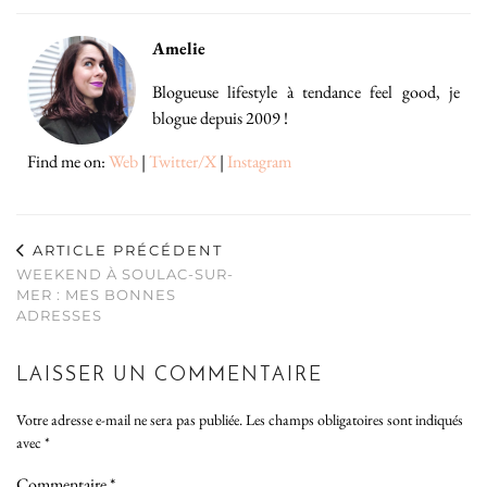
Amelie
Blogueuse lifestyle à tendance feel good, je
blogue depuis 2009 !
Find me on:
Web
|
Twitter/X
|
Instagram
ARTICLE PRÉCÉDENT
WEEKEND À SOULAC-SUR-
MER : MES BONNES
ADRESSES
LAISSER UN COMMENTAIRE
Votre adresse e-mail ne sera pas publiée.
Les champs obligatoires sont indiqués
avec
*
Commentaire
*