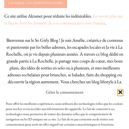
Ce site utilise Akismet pour réduire les indésirables.
En savoir plus sur
la façon dont les données de vos commentaires sont traitées
.
Bienvenue sur le So Girly Blog ! Je suis Amélie, créatrice de contenus
et passionnée par les belles adresses, les escapades locales et la vie à La
Rochelle, où je vis depuis plusieurs années. À travers ce blog dédié en
grande partie à La Rochelle, je partage mes coups de cœur, mes bons
plans, des idées de sorties en solo ou à plusieurs, et mes meilleures
adresses rochelaises pour bruncher, se balader, faire du shopping ou
découvrir la région autrement. Vous cherchez un blog lifestyle à La
Rochelle, tenu par une locale ? Vous êtes au bon endroit. Que vous
Gérer le consentement
soyez Rochelais·e ou de passage dans notre belle ville, j’espère que mes
articles vous aideront à profiter de La Rochelle comme un·e vrai·e
Pour offrir les meilleures expériences, nous utilisons des technologies telles que les cookies
initié·e. !
pour stocker et/ou accéder aux informations des appareils. Le fait de consentir à ces
technologies nous permettra de traiter des données telles que le comportement de
navigation ou les ID uniques sur ce site. Le fait de ne pas consentir ou de retirer son
consentement peut avoir un effet négatif sur certaines caractéristiques et fonctions.
INSTAGRAM
| 39969