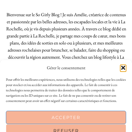
Bienvenue sur le So Girly Blog ! Je suis Amélie, créatrice de contenus
et passionnée par les belles adresses, les escapades locales et la vie à La
Rochelle, où je vis depuis plusieurs années. À travers ce blog dédié en
grande partie à La Rochelle, je partage mes coups de cœur, mes bons
plans, des idées de sorties en solo ou à plusieurs, et mes meilleures
adresses rochelaises pour bruncher, se balader, faire du shopping ou
découvrir la région autrement. Vous cherchez un blog lifestyle à La
Rochelle, tenu par une locale ? Vous êtes au bon endroit. Que vous
Gérer le consentement
soyez Rochelais·e ou de passage dans notre belle ville, j’espère que mes
articles vous aideront à profiter de La Rochelle comme un·e vrai·e
Pour offrir les meilleures expériences, nous utilisons des technologies telles que les cookies
initié·e. !
pour stocker et/ou accéder aux informations des appareils. Le fait de consentir à ces
technologies nous permettra de traiter des données telles que le comportement de
navigation ou les ID uniques sur ce site. Le fait de ne pas consentir ou de retirer son
consentement peut avoir un effet négatif sur certaines caractéristiques et fonctions.
INSTAGRAM
| 39969
This site uses cookies to deliver its services
ACCEPTER
FACEBOOK
| 18200
and to analyse traffic. By using this site, you
agree to its use of cookies.
Learn more
REFUSER