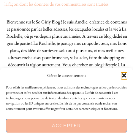
la façon dont les données de vos commentaires sont traitées
.
Bienvenue sur le So Girly Blog ! Je suis Amélie, créatrice de contenus
et passionnée par les belles adresses, les escapades locales et la vie à La
Rochelle, où je vis depuis plusieurs années. À travers ce blog dédié en
grande partie à La Rochelle, je partage mes coups de cœur, mes bons
plans, des idées de sorties en solo ou à plusieurs, et mes meilleures
adresses rochelaises pour bruncher, se balader, faire du shopping ou
découvrir la région autrement. Vous cherchez un blog lifestyle à La
Rochelle, tenu par une locale ? Vous êtes au bon endroit. Que vous
Gérer le consentement
soyez Rochelais·e ou de passage dans notre belle ville, j’espère que mes
articles vous aideront à profiter de La Rochelle comme un·e vrai·e
Pour offrir les meilleures expériences, nous utilisons des technologies telles que les cookies
initié·e. !
pour stocker et/ou accéder aux informations des appareils. Le fait de consentir à ces
technologies nous permettra de traiter des données telles que le comportement de
navigation ou les ID uniques sur ce site. Le fait de ne pas consentir ou de retirer son
consentement peut avoir un effet négatif sur certaines caractéristiques et fonctions.
INSTAGRAM
| 39969
ACCEPTER
FACEBOOK
| 18200