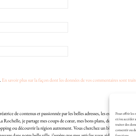
s.
En savoir plus sur la façon dont les données de vos commentaires sont trait
éatrice de contenus et passionnée par les belles adresses, les escapades locales
Pour offrir les
et/ou accéder a
La Rochelle, je partage mes coups de cœur, mes bons plans, des idées de sortie
traiter des don
hopping ou découvrir la région autrement. Vous cherchez un blog lifestyle à L
consentir ou de
sage dans notre belle ville, j’espère que mes articles vous aideront à profite
fonctions.