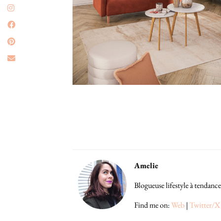
Amelie
Blogueuse lifestyle à tendance
Find me on:
Web
|
Twitter/X