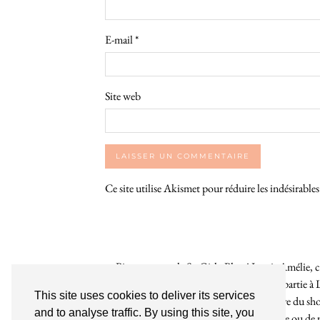
E-mail
*
Site web
Ce site utilise Akismet pour réduire les indésirable
Bienvenue sur le So Girly Blog ! Je suis Amélie, cr
années. À travers ce blog dédié en grande partie à 
This site uses cookies to deliver its services
rochelaises pour bruncher, se balader, faire du s
and to analyse traffic. By using this site, you
endroit. Que vous soyez Rochelais·e ou de pas