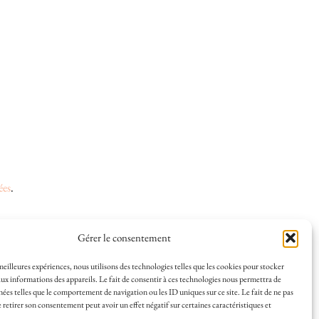
ées
.
Gérer le consentement
 et la vie à La Rochelle, où je vis depuis plusieurs
 meilleures expériences, nous utilisons des technologies telles que les cookies pour stocker
ux informations des appareils. Le fait de consentir à ces technologies nous permettra de
s en solo ou à plusieurs, et mes meilleures adresses
nées telles que le comportement de navigation ou les ID uniques sur ce site. Le fait de ne pas
a Rochelle, tenu par une locale ? Vous êtes au bon
 retirer son consentement peut avoir un effet négatif sur certaines caractéristiques et
r de La Rochelle comme un·e vrai·e initié·e. !