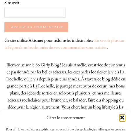
Site web
Ce site utilise Akismet pour réduire les indésirables.
En savoir plus sur
la façon dont les données de vos commentaires sont traitées
.
Bienvenue sur le So Girly Blog ! Je suis Amélie, créatrice de contenus
et passionnée par les belles adresses, les escapades locales et la vie à La
Rochelle, où je vis depuis plusieurs années. À travers ce blog dédié en
grande partie à La Rochelle, je partage mes coups de cœur, mes bons
plans, des idées de sorties en solo ou à plusieurs, et mes meilleures
adresses rochelaises pour bruncher, se balader, faire du shopping ou
découvrir la région autrement. Vous cherchez un blog lifestyle à La
Rochelle, tenu par une locale ? Vous êtes au bon endroit. Que vous
Gérer le consentement
soyez Rochelais·e ou de passage dans notre belle ville, j’espère que mes
articles vous aideront à profiter de La Rochelle comme un·e vrai·e
Pour offrir les meilleures expériences, nous utilisons des technologies telles que les cookies