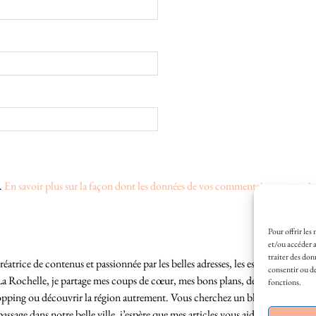
s.
En savoir plus sur la façon dont les données de vos commentaires sont trait
Pour offrir les
et/ou accéder a
traiter des don
éatrice de contenus et passionnée par les belles adresses, les escapades locales
consentir ou de
La Rochelle, je partage mes coups de cœur, mes bons plans, des idées de sortie
fonctions.
hopping ou découvrir la région autrement. Vous cherchez un blog lifestyle à L
sage dans notre belle ville, j’espère que mes articles vous aideront à profite