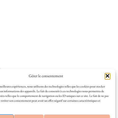
ées
.
Gérer le consentement
 meilleures expériences, nous utilisons des technologies telles que les cookies pour stocker
ux informations des appareils. Le fait de consentir à ces technologies nous permettra de
nées telles que le comportement de navigation ou les ID uniques sur ce site. Le fait de ne pas
 et la vie à La Rochelle, où je vis depuis plusieurs
 retirer son consentement peut avoir un effet négatif sur certaines caractéristiques et
s en solo ou à plusieurs, et mes meilleures adresses
a Rochelle, tenu par une locale ? Vous êtes au bon
r de La Rochelle comme un·e vrai·e initié·e. !