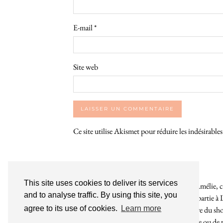
E-mail
*
Site web
Ce site utilise Akismet pour réduire les indésirable
This site uses cookies to deliver its services
Bienvenue sur le So Girly Blog ! Je suis Amélie, cr
and to analyse traffic. By using this site, you
années. À travers ce blog dédié en grande partie à 
agree to its use of cookies.
Learn more
rochelaises pour bruncher, se balader, faire du s
endroit. Que vous soyez Rochelais·e ou de pas