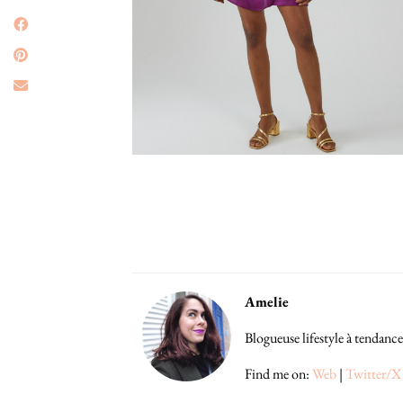
Amelie
Blogueuse lifestyle à tendance
Find me on:
Web
|
Twitter/X