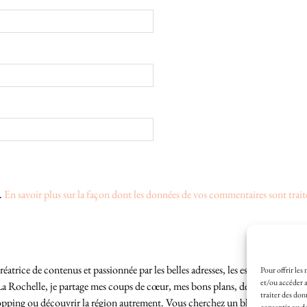
s.
En savoir plus sur la façon dont les données de vos commentaires sont trait
éatrice de contenus et passionnée par les belles adresses, les escapades locales
Pour offrir les
et/ou accéder a
La Rochelle, je partage mes coups de cœur, mes bons plans, des idées de sortie
traiter des don
hopping ou découvrir la région autrement. Vous cherchez un blog lifestyle à L