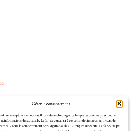
ées
.
Gérer le consentement
 et la vie à La Rochelle, où je vis depuis plusieurs
 meilleures expériences, nous utilisons des technologies telles que les cookies pour stocker
ux informations des appareils. Le fait de consentir à ces technologies nous permettra de
s en solo ou à plusieurs, et mes meilleures adresses
nées telles que le comportement de navigation ou les ID uniques sur ce site. Le fait de ne pas
a Rochelle, tenu par une locale ? Vous êtes au bon