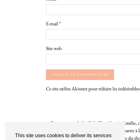
E-mail
*
Site web
Ce site utilise Akismet pour réduire les indésirable
Bienvenue sur le So Girly Blog ! Je suis Amélie, cr
années. À travers ce blog dédié en grande partie à 
This site uses cookies to deliver its services
rochelaises pour bruncher, se balader, faire du s