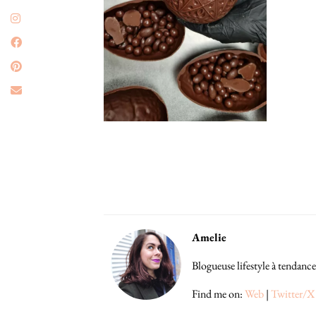
Amelie
Blogueuse lifestyle à tendance
Find me on:
Web
|
Twitter/X