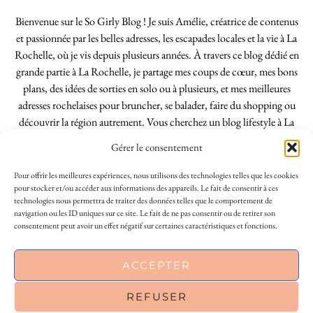
Bienvenue sur le So Girly Blog ! Je suis Amélie, créatrice de contenus
et passionnée par les belles adresses, les escapades locales et la vie à La
Rochelle, où je vis depuis plusieurs années. À travers ce blog dédié en
grande partie à La Rochelle, je partage mes coups de cœur, mes bons
plans, des idées de sorties en solo ou à plusieurs, et mes meilleures
adresses rochelaises pour bruncher, se balader, faire du shopping ou
découvrir la région autrement. Vous cherchez un blog lifestyle à La
Rochelle, tenu par une locale ? Vous êtes au bon endroit. Que vous
Gérer le consentement
soyez Rochelais·e ou de passage dans notre belle ville, j’espère que mes
articles vous aideront à profiter de La Rochelle comme un·e vrai·e
Pour offrir les meilleures expériences, nous utilisons des technologies telles que les cookies
initié·e. !
pour stocker et/ou accéder aux informations des appareils. Le fait de consentir à ces
technologies nous permettra de traiter des données telles que le comportement de
navigation ou les ID uniques sur ce site. Le fait de ne pas consentir ou de retirer son
consentement peut avoir un effet négatif sur certaines caractéristiques et fonctions.
INSTAGRAM
| 39969
ACCEPTER
FACEBOOK
| 18200
REFUSER
PINTEREST
| 26300