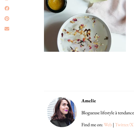
Amelie
Blogueuse lifestyle à tendance
Find me on:
Web
|
Twitter/X