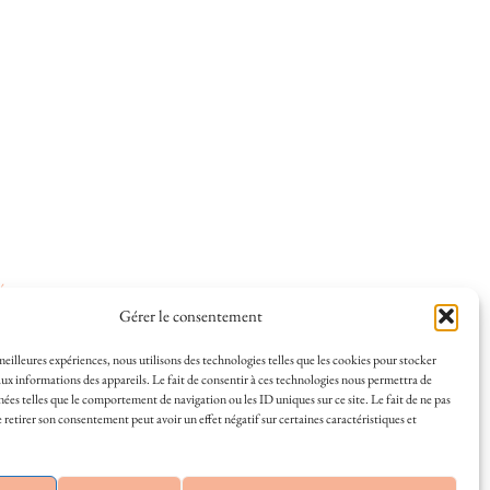
ées
.
Gérer le consentement
 meilleures expériences, nous utilisons des technologies telles que les cookies pour stocker
ux informations des appareils. Le fait de consentir à ces technologies nous permettra de
nées telles que le comportement de navigation ou les ID uniques sur ce site. Le fait de ne pas
 et la vie à La Rochelle, où je vis depuis plusieurs
 retirer son consentement peut avoir un effet négatif sur certaines caractéristiques et
s en solo ou à plusieurs, et mes meilleures adresses
a Rochelle, tenu par une locale ? Vous êtes au bon
r de La Rochelle comme un·e vrai·e initié·e. !