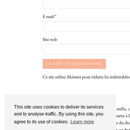
E-mail
*
Site web
Ce site utilise Akismet pour réduire les indésirable
This site uses cookies to deliver its services
Bienvenue sur le So Girly Blog ! Je suis Amélie, cr
and to analyse traffic. By using this site, you
années. À travers ce blog dédié en grande partie à 
agree to its use of cookies.
Learn more
rochelaises pour bruncher, se balader, faire du s
endroit. Que vous soyez Rochelais·e ou de pas