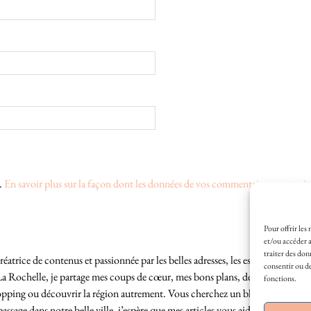
s.
En savoir plus sur la façon dont les données de vos commentaires sont trait
Pour offrir les
et/ou accéder a
traiter des don
éatrice de contenus et passionnée par les belles adresses, les escapades locales
consentir ou de
La Rochelle, je partage mes coups de cœur, mes bons plans, des idées de sortie
fonctions.
hopping ou découvrir la région autrement. Vous cherchez un blog lifestyle à L
sage dans notre belle ville, j’espère que mes articles vous aideront à profite