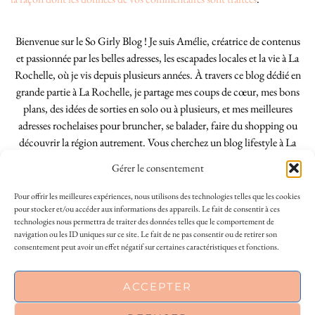
Bienvenue sur le So Girly Blog ! Je suis Amélie, créatrice de contenus
et passionnée par les belles adresses, les escapades locales et la vie à La
Rochelle, où je vis depuis plusieurs années. À travers ce blog dédié en
grande partie à La Rochelle, je partage mes coups de cœur, mes bons
plans, des idées de sorties en solo ou à plusieurs, et mes meilleures
adresses rochelaises pour bruncher, se balader, faire du shopping ou
découvrir la région autrement. Vous cherchez un blog lifestyle à La
Rochelle, tenu par une locale ? Vous êtes au bon endroit. Que vous
Gérer le consentement
soyez Rochelais·e ou de passage dans notre belle ville, j’espère que mes
articles vous aideront à profiter de La Rochelle comme un·e vrai·e
Pour offrir les meilleures expériences, nous utilisons des technologies telles que les cookies
initié·e. !
pour stocker et/ou accéder aux informations des appareils. Le fait de consentir à ces
technologies nous permettra de traiter des données telles que le comportement de
navigation ou les ID uniques sur ce site. Le fait de ne pas consentir ou de retirer son
consentement peut avoir un effet négatif sur certaines caractéristiques et fonctions.
INSTAGRAM
| 39969
This site uses cookies to deliver its services
ACCEPTER
FACEBOOK
| 18200
and to analyse traffic. By using this site, you