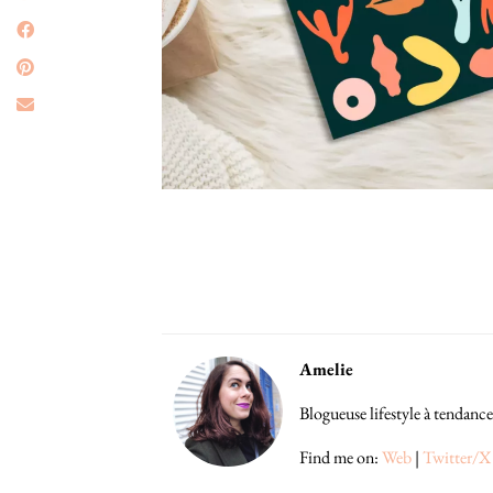
Amelie
Blogueuse lifestyle à tendance
Find me on:
Web
|
Twitter/X