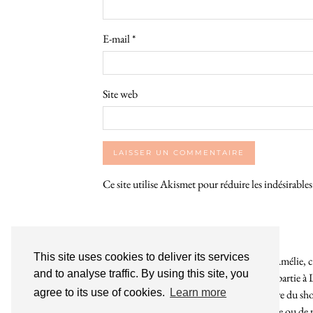
E-mail
*
Site web
Ce site utilise Akismet pour réduire les indésirable
This site uses cookies to deliver its services
Bienvenue sur le So Girly Blog ! Je suis Amélie, cr
and to analyse traffic. By using this site, you
années. À travers ce blog dédié en grande partie à 
agree to its use of cookies.
Learn more
rochelaises pour bruncher, se balader, faire du s
endroit. Que vous soyez Rochelais·e ou de pas