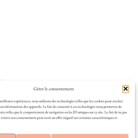
ées
.
Gérer le consentement
 meilleures expériences, nous utilisons des technologies telles que les cookies pour stocker
ux informations des appareils. Le fait de consentir à ces technologies nous permettra de
nées telles que le comportement de navigation ou les ID uniques sur ce site. Le fait de ne pas
 et la vie à La Rochelle, où je vis depuis plusieurs
 retirer son consentement peut avoir un effet négatif sur certaines caractéristiques et
s en solo ou à plusieurs, et mes meilleures adresses
a Rochelle, tenu par une locale ? Vous êtes au bon
r de La Rochelle comme un·e vrai·e initié·e. !