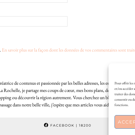
s.
En savoir plus sur la façon dont les données de vos commentaires sont trait
éatrice de contenus et passionnée par les belles adresses, les escapades locales
Pour offrir les
et/ou accéder a
La Rochelle, je partage mes coups de cœur, mes bons plans, des idées de sortie
traiter des don
hopping ou découvrir la région autrement. Vous cherchez un blog lifestyle à L
consentir ou de
sage dans notre belle ville, j’espère que mes articles vous aideront à profite
fonctions.
ACCE
FACEBOOK
| 18200