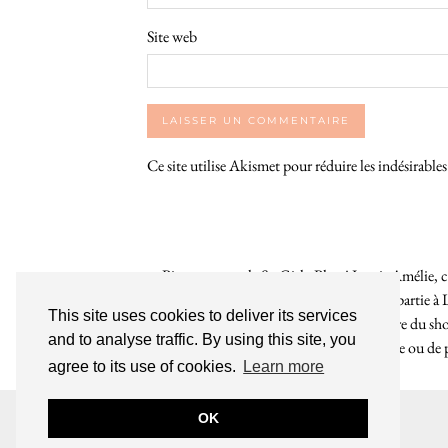
Site web
Ce site utilise Akismet pour réduire les indésirable
Bienvenue sur le So Girly Blog ! Je suis Amélie, cr
années. À travers ce blog dédié en grande partie à 
This site uses cookies to deliver its services
rochelaises pour bruncher, se balader, faire du s
and to analyse traffic. By using this site, you
endroit. Que vous soyez Rochelais·e ou de pas
agree to its use of cookies.
Learn more
INSTAGRAM
| 39969
OK