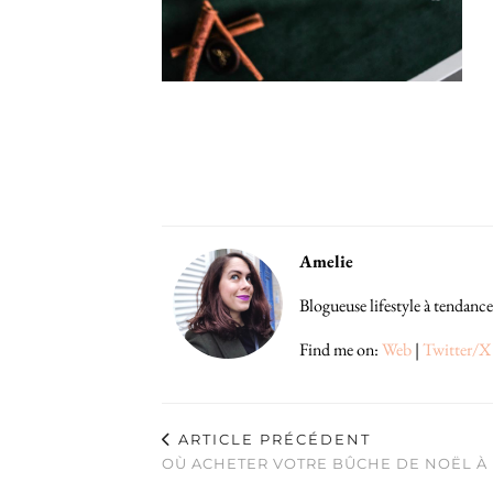
Amelie
Blogueuse lifestyle à tendance
Find me on:
Web
|
Twitter/X
ARTICLE PRÉCÉDENT
OÙ ACHETER VOTRE BÛCHE DE NOËL À 