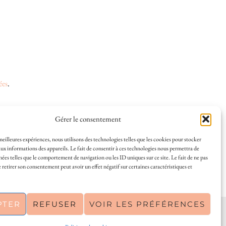
ées
.
Gérer le consentement
 et la vie à La Rochelle, où je vis depuis plusieurs
 meilleures expériences, nous utilisons des technologies telles que les cookies pour stocker
ux informations des appareils. Le fait de consentir à ces technologies nous permettra de
s en solo ou à plusieurs, et mes meilleures adresses
nées telles que le comportement de navigation ou les ID uniques sur ce site. Le fait de ne pas
a Rochelle, tenu par une locale ? Vous êtes au bon
 retirer son consentement peut avoir un effet négatif sur certaines caractéristiques et
r de La Rochelle comme un·e vrai·e initié·e. !
PTER
REFUSER
VOIR LES PRÉFÉRENCES
PINTEREST
| 26300