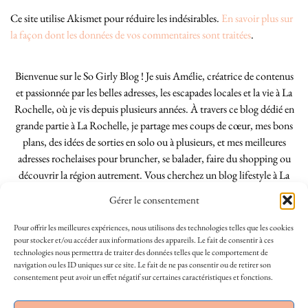
Ce site utilise Akismet pour réduire les indésirables.
En savoir plus sur
la façon dont les données de vos commentaires sont traitées
.
Bienvenue sur le So Girly Blog ! Je suis Amélie, créatrice de contenus
et passionnée par les belles adresses, les escapades locales et la vie à La
Rochelle, où je vis depuis plusieurs années. À travers ce blog dédié en
grande partie à La Rochelle, je partage mes coups de cœur, mes bons
plans, des idées de sorties en solo ou à plusieurs, et mes meilleures
adresses rochelaises pour bruncher, se balader, faire du shopping ou
découvrir la région autrement. Vous cherchez un blog lifestyle à La
Rochelle, tenu par une locale ? Vous êtes au bon endroit. Que vous
Gérer le consentement
soyez Rochelais·e ou de passage dans notre belle ville, j’espère que mes
articles vous aideront à profiter de La Rochelle comme un·e vrai·e
Pour offrir les meilleures expériences, nous utilisons des technologies telles que les cookies
initié·e. !
pour stocker et/ou accéder aux informations des appareils. Le fait de consentir à ces
technologies nous permettra de traiter des données telles que le comportement de
navigation ou les ID uniques sur ce site. Le fait de ne pas consentir ou de retirer son
consentement peut avoir un effet négatif sur certaines caractéristiques et fonctions.
INSTAGRAM
| 39969