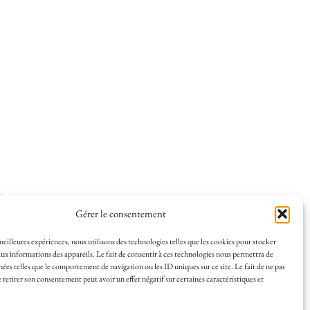
ées
.
Gérer le consentement
 meilleures expériences, nous utilisons des technologies telles que les cookies pour stocker
ux informations des appareils. Le fait de consentir à ces technologies nous permettra de
nées telles que le comportement de navigation ou les ID uniques sur ce site. Le fait de ne pas
 et la vie à La Rochelle, où je vis depuis plusieurs
 retirer son consentement peut avoir un effet négatif sur certaines caractéristiques et
s en solo ou à plusieurs, et mes meilleures adresses
a Rochelle, tenu par une locale ? Vous êtes au bon