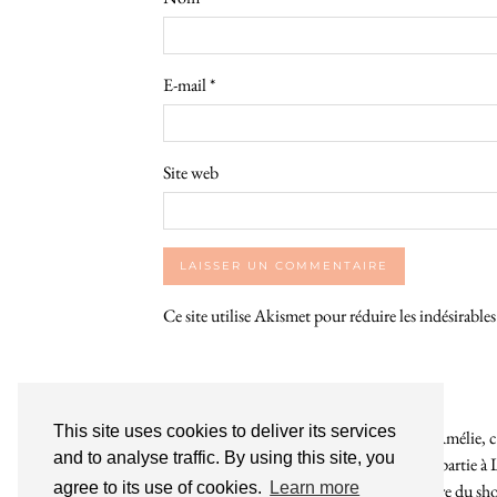
E-mail
*
Site web
Ce site utilise Akismet pour réduire les indésirable
This site uses cookies to deliver its services
Bienvenue sur le So Girly Blog ! Je suis Amélie, cr
and to analyse traffic. By using this site, you
années. À travers ce blog dédié en grande partie à 
agree to its use of cookies.
Learn more
rochelaises pour bruncher, se balader, faire du s