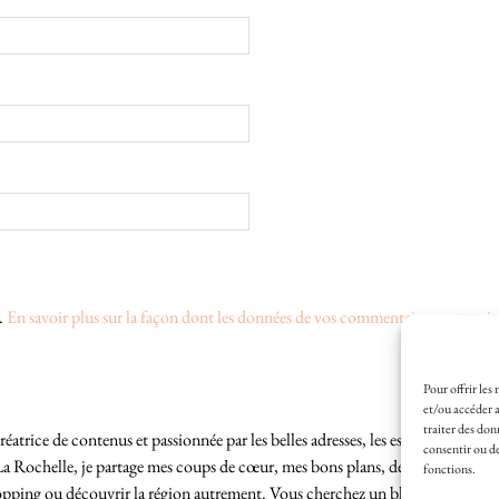
s.
En savoir plus sur la façon dont les données de vos commentaires sont trait
Pour offrir les
et/ou accéder a
traiter des don
éatrice de contenus et passionnée par les belles adresses, les escapades locales
consentir ou de
La Rochelle, je partage mes coups de cœur, mes bons plans, des idées de sortie
fonctions.
hopping ou découvrir la région autrement. Vous cherchez un blog lifestyle à L