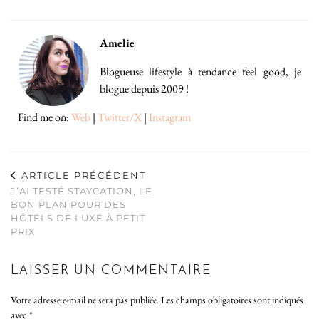
Amelie
Blogueuse lifestyle à tendance feel good, je
blogue depuis 2009 !
Find me on:
Web
|
Twitter/X
|
Instagram
ARTICLE PRÉCÉDENT
J’AI TESTÉ STAYCATION, LE
BON PLAN POUR DES
HÔTELS DE LUXE À PETIT
PRIX
LAISSER UN COMMENTAIRE
Votre adresse e-mail ne sera pas publiée.
Les champs obligatoires sont indiqués
avec
*