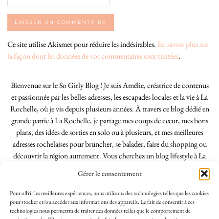
Ce site utilise Akismet pour réduire les indésirables.
En savoir plus sur
la façon dont les données de vos commentaires sont traitées
.
Bienvenue sur le So Girly Blog ! Je suis Amélie, créatrice de contenus
et passionnée par les belles adresses, les escapades locales et la vie à La
Rochelle, où je vis depuis plusieurs années. À travers ce blog dédié en
grande partie à La Rochelle, je partage mes coups de cœur, mes bons
plans, des idées de sorties en solo ou à plusieurs, et mes meilleures
adresses rochelaises pour bruncher, se balader, faire du shopping ou
découvrir la région autrement. Vous cherchez un blog lifestyle à La
Rochelle, tenu par une locale ? Vous êtes au bon endroit. Que vous
Gérer le consentement
soyez Rochelais·e ou de passage dans notre belle ville, j’espère que mes
articles vous aideront à profiter de La Rochelle comme un·e vrai·e
Pour offrir les meilleures expériences, nous utilisons des technologies telles que les cookies
initié·e. !
pour stocker et/ou accéder aux informations des appareils. Le fait de consentir à ces
technologies nous permettra de traiter des données telles que le comportement de