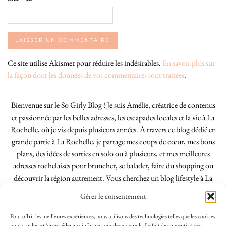
Ce site utilise Akismet pour réduire les indésirables.
En savoir plus sur
la façon dont les données de vos commentaires sont traitées
.
Bienvenue sur le So Girly Blog ! Je suis Amélie, créatrice de contenus
et passionnée par les belles adresses, les escapades locales et la vie à La
Rochelle, où je vis depuis plusieurs années. À travers ce blog dédié en
grande partie à La Rochelle, je partage mes coups de cœur, mes bons
plans, des idées de sorties en solo ou à plusieurs, et mes meilleures
adresses rochelaises pour bruncher, se balader, faire du shopping ou
découvrir la région autrement. Vous cherchez un blog lifestyle à La
Rochelle, tenu par une locale ? Vous êtes au bon endroit. Que vous
Gérer le consentement
soyez Rochelais·e ou de passage dans notre belle ville, j’espère que mes
articles vous aideront à profiter de La Rochelle comme un·e vrai·e
Pour offrir les meilleures expériences, nous utilisons des technologies telles que les cookies
pour stocker et/ou accéder aux informations des appareils. Le fait de consentir à ces