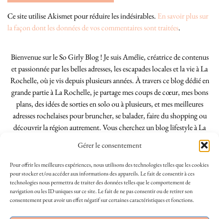
Ce site utilise Akismet pour réduire les indésirables.
En savoir plus sur
la façon dont les données de vos commentaires sont traitées
.
Bienvenue sur le So Girly Blog ! Je suis Amélie, créatrice de contenus
et passionnée par les belles adresses, les escapades locales et la vie à La
Rochelle, où je vis depuis plusieurs années. À travers ce blog dédié en
grande partie à La Rochelle, je partage mes coups de cœur, mes bons
plans, des idées de sorties en solo ou à plusieurs, et mes meilleures
adresses rochelaises pour bruncher, se balader, faire du shopping ou
découvrir la région autrement. Vous cherchez un blog lifestyle à La
Rochelle, tenu par une locale ? Vous êtes au bon endroit. Que vous
Gérer le consentement
soyez Rochelais·e ou de passage dans notre belle ville, j’espère que mes
articles vous aideront à profiter de La Rochelle comme un·e vrai·e
Pour offrir les meilleures expériences, nous utilisons des technologies telles que les cookies
initié·e. !
pour stocker et/ou accéder aux informations des appareils. Le fait de consentir à ces
technologies nous permettra de traiter des données telles que le comportement de
navigation ou les ID uniques sur ce site. Le fait de ne pas consentir ou de retirer son
consentement peut avoir un effet négatif sur certaines caractéristiques et fonctions.
INSTAGRAM
| 39969