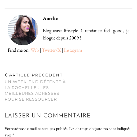
Amelie
Blogueuse lifestyle à tendance feel good, je
blogue depuis 2009 !
Find me on:
Web
|
Twitter/X
|
Instagram
ARTICLE PRÉCÉDENT
UN WEEK-END DÉTENTE À
LA ROCHELLE : LES
MEILLEURES ADRESSES
POUR SE RESSOURCER
LAISSER UN COMMENTAIRE
Votre adresse e-mail ne sera pas publiée.
Les champs obligatoires sont indiqués
avec
*