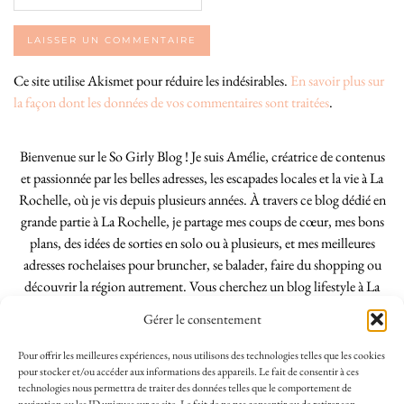
Ce site utilise Akismet pour réduire les indésirables.
En savoir plus sur
la façon dont les données de vos commentaires sont traitées
.
Bienvenue sur le So Girly Blog ! Je suis Amélie, créatrice de contenus
et passionnée par les belles adresses, les escapades locales et la vie à La
Rochelle, où je vis depuis plusieurs années. À travers ce blog dédié en
grande partie à La Rochelle, je partage mes coups de cœur, mes bons
plans, des idées de sorties en solo ou à plusieurs, et mes meilleures
adresses rochelaises pour bruncher, se balader, faire du shopping ou
découvrir la région autrement. Vous cherchez un blog lifestyle à La
Rochelle, tenu par une locale ? Vous êtes au bon endroit. Que vous
Gérer le consentement
soyez Rochelais·e ou de passage dans notre belle ville, j’espère que mes
articles vous aideront à profiter de La Rochelle comme un·e vrai·e
Pour offrir les meilleures expériences, nous utilisons des technologies telles que les cookies
initié·e. !
pour stocker et/ou accéder aux informations des appareils. Le fait de consentir à ces
technologies nous permettra de traiter des données telles que le comportement de