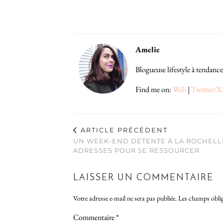
Amelie
Blogueuse lifestyle à tendance
Find me on:
Web
|
Twitter/X
ARTICLE PRÉCÉDENT
UN WEEK-END DÉTENTE À LA ROCHELLE
ADRESSES POUR SE RESSOURCER
LAISSER UN COMMENTAIRE
Votre adresse e-mail ne sera pas publiée.
Les champs oblig
Commentaire
*