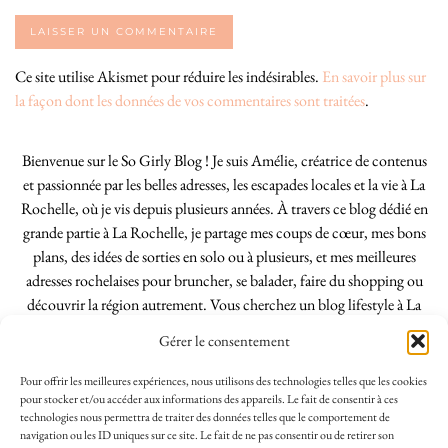
Ce site utilise Akismet pour réduire les indésirables.
En savoir plus sur
la façon dont les données de vos commentaires sont traitées
.
Bienvenue sur le So Girly Blog ! Je suis Amélie, créatrice de contenus
et passionnée par les belles adresses, les escapades locales et la vie à La
Rochelle, où je vis depuis plusieurs années. À travers ce blog dédié en
grande partie à La Rochelle, je partage mes coups de cœur, mes bons
plans, des idées de sorties en solo ou à plusieurs, et mes meilleures
adresses rochelaises pour bruncher, se balader, faire du shopping ou
découvrir la région autrement. Vous cherchez un blog lifestyle à La
Rochelle, tenu par une locale ? Vous êtes au bon endroit. Que vous
Gérer le consentement
soyez Rochelais·e ou de passage dans notre belle ville, j’espère que mes
articles vous aideront à profiter de La Rochelle comme un·e vrai·e
Pour offrir les meilleures expériences, nous utilisons des technologies telles que les cookies
initié·e. !
pour stocker et/ou accéder aux informations des appareils. Le fait de consentir à ces
technologies nous permettra de traiter des données telles que le comportement de
navigation ou les ID uniques sur ce site. Le fait de ne pas consentir ou de retirer son