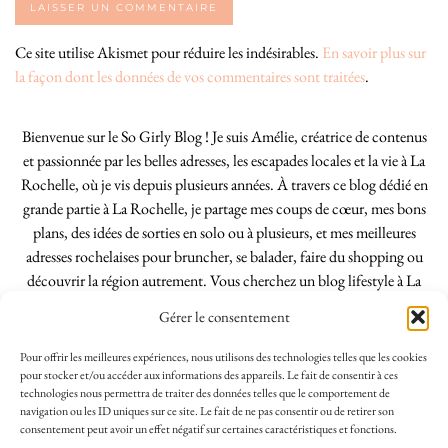
Ce site utilise Akismet pour réduire les indésirables.
En savoir plus sur
la façon dont les données de vos commentaires sont traitées
.
Bienvenue sur le So Girly Blog ! Je suis Amélie, créatrice de contenus
et passionnée par les belles adresses, les escapades locales et la vie à La
Rochelle, où je vis depuis plusieurs années. À travers ce blog dédié en
grande partie à La Rochelle, je partage mes coups de cœur, mes bons
plans, des idées de sorties en solo ou à plusieurs, et mes meilleures
adresses rochelaises pour bruncher, se balader, faire du shopping ou
découvrir la région autrement. Vous cherchez un blog lifestyle à La
Rochelle, tenu par une locale ? Vous êtes au bon endroit. Que vous
Gérer le consentement
soyez Rochelais·e ou de passage dans notre belle ville, j’espère que mes
articles vous aideront à profiter de La Rochelle comme un·e vrai·e
Pour offrir les meilleures expériences, nous utilisons des technologies telles que les cookies
initié·e. !
pour stocker et/ou accéder aux informations des appareils. Le fait de consentir à ces
technologies nous permettra de traiter des données telles que le comportement de
navigation ou les ID uniques sur ce site. Le fait de ne pas consentir ou de retirer son
consentement peut avoir un effet négatif sur certaines caractéristiques et fonctions.
INSTAGRAM
| 39969