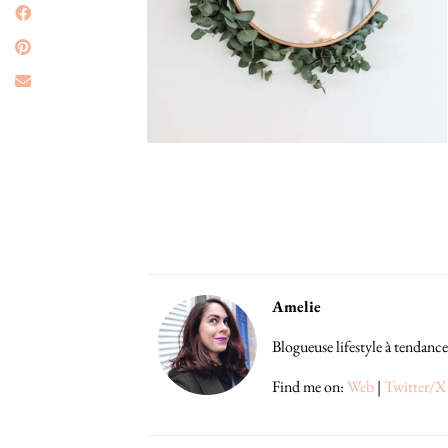
Amelie
Blogueuse lifestyle à tendance
Find me on:
Web
|
Twitter/X