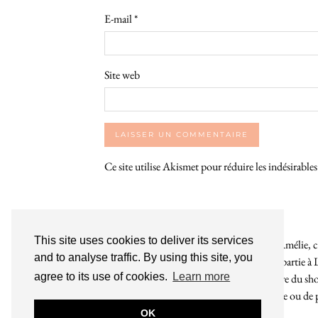
E-mail
*
Site web
Ce site utilise Akismet pour réduire les indésirable
This site uses cookies to deliver its services
Bienvenue sur le So Girly Blog ! Je suis Amélie, cr
and to analyse traffic. By using this site, you
années. À travers ce blog dédié en grande partie à 
agree to its use of cookies.
Learn more
rochelaises pour bruncher, se balader, faire du s
endroit. Que vous soyez Rochelais·e ou de pas
OK