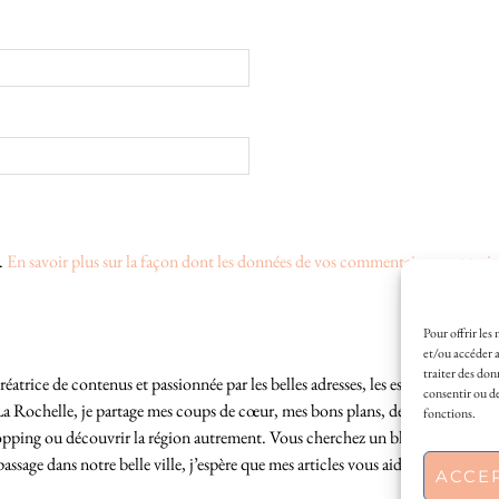
s.
En savoir plus sur la façon dont les données de vos commentaires sont trait
Pour offrir les
et/ou accéder a
traiter des don
éatrice de contenus et passionnée par les belles adresses, les escapades locales
consentir ou de
La Rochelle, je partage mes coups de cœur, mes bons plans, des idées de sortie
fonctions.
hopping ou découvrir la région autrement. Vous cherchez un blog lifestyle à L
sage dans notre belle ville, j’espère que mes articles vous aideront à profite
ACCE