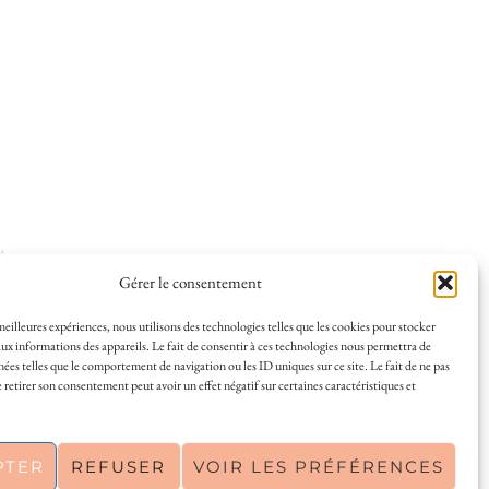
ées
.
Gérer le consentement
 meilleures expériences, nous utilisons des technologies telles que les cookies pour stocker
ux informations des appareils. Le fait de consentir à ces technologies nous permettra de
nées telles que le comportement de navigation ou les ID uniques sur ce site. Le fait de ne pas
 et la vie à La Rochelle, où je vis depuis plusieurs
 retirer son consentement peut avoir un effet négatif sur certaines caractéristiques et
s en solo ou à plusieurs, et mes meilleures adresses
a Rochelle, tenu par une locale ? Vous êtes au bon
r de La Rochelle comme un·e vrai·e initié·e. !
PTER
REFUSER
VOIR LES PRÉFÉRENCES