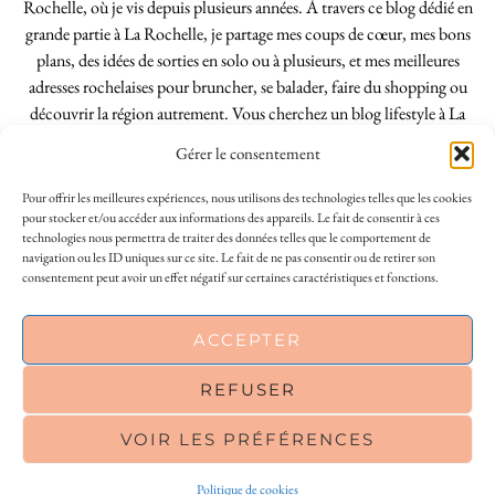
Rochelle, où je vis depuis plusieurs années. À travers ce blog dédié en
grande partie à La Rochelle, je partage mes coups de cœur, mes bons
plans, des idées de sorties en solo ou à plusieurs, et mes meilleures
adresses rochelaises pour bruncher, se balader, faire du shopping ou
découvrir la région autrement. Vous cherchez un blog lifestyle à La
Rochelle, tenu par une locale ? Vous êtes au bon endroit. Que vous
Gérer le consentement
soyez Rochelais·e ou de passage dans notre belle ville, j’espère que mes
articles vous aideront à profiter de La Rochelle comme un·e vrai·e
Pour offrir les meilleures expériences, nous utilisons des technologies telles que les cookies
initié·e. !
pour stocker et/ou accéder aux informations des appareils. Le fait de consentir à ces
technologies nous permettra de traiter des données telles que le comportement de
navigation ou les ID uniques sur ce site. Le fait de ne pas consentir ou de retirer son
consentement peut avoir un effet négatif sur certaines caractéristiques et fonctions.
INSTAGRAM
| 39969
This site uses cookies to deliver its services
ACCEPTER
FACEBOOK
| 18200
and to analyse traffic. By using this site, you
agree to its use of cookies.
Learn more
REFUSER
PINTEREST
| 26300
VOIR LES PRÉFÉRENCES
OK
© 2026
LE SO GIRLY BLOG
Politique de cookies
THEME CREATED BY
pipdig