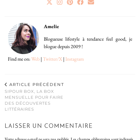
Amelie
Blogueuse lifestyle à tendance feel good, je
blogue depuis 2009 !
Find me on:
Web
|
Twitter/X
|
Instagram
ARTICLE PRÉCÉDENT
SIPOUR BOX, LA BOX
MENSUELLE POUR FAIRE
DES DÉCOUVERTES
LITTÉRAIRES
LAISSER UN COMMENTAIRE
Votre adresse e-mail ne sera pas publiée.
Les champs obligatoires sont indiqués