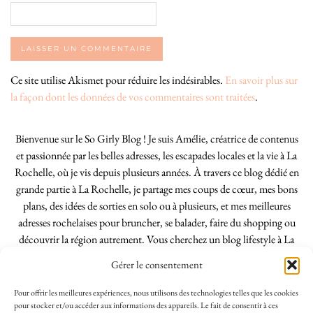
Ce site utilise Akismet pour réduire les indésirables.
En savoir plus sur
la façon dont les données de vos commentaires sont traitées
.
Bienvenue sur le So Girly Blog ! Je suis Amélie, créatrice de contenus
et passionnée par les belles adresses, les escapades locales et la vie à La
Rochelle, où je vis depuis plusieurs années. À travers ce blog dédié en
grande partie à La Rochelle, je partage mes coups de cœur, mes bons
plans, des idées de sorties en solo ou à plusieurs, et mes meilleures
adresses rochelaises pour bruncher, se balader, faire du shopping ou
découvrir la région autrement. Vous cherchez un blog lifestyle à La
Rochelle, tenu par une locale ? Vous êtes au bon endroit. Que vous
Gérer le consentement
soyez Rochelais·e ou de passage dans notre belle ville, j’espère que mes
articles vous aideront à profiter de La Rochelle comme un·e vrai·e
Pour offrir les meilleures expériences, nous utilisons des technologies telles que les cookies
initié·e. !
pour stocker et/ou accéder aux informations des appareils. Le fait de consentir à ces