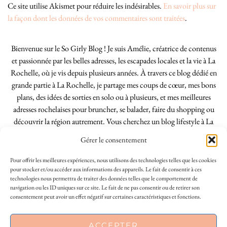
Ce site utilise Akismet pour réduire les indésirables.
En savoir plus sur
la façon dont les données de vos commentaires sont traitées
.
Bienvenue sur le So Girly Blog ! Je suis Amélie, créatrice de contenus
et passionnée par les belles adresses, les escapades locales et la vie à La
Rochelle, où je vis depuis plusieurs années. À travers ce blog dédié en
grande partie à La Rochelle, je partage mes coups de cœur, mes bons
plans, des idées de sorties en solo ou à plusieurs, et mes meilleures
adresses rochelaises pour bruncher, se balader, faire du shopping ou
découvrir la région autrement. Vous cherchez un blog lifestyle à La
Rochelle, tenu par une locale ? Vous êtes au bon endroit. Que vous
Gérer le consentement
soyez Rochelais·e ou de passage dans notre belle ville, j’espère que mes
articles vous aideront à profiter de La Rochelle comme un·e vrai·e
Pour offrir les meilleures expériences, nous utilisons des technologies telles que les cookies
initié·e. !
pour stocker et/ou accéder aux informations des appareils. Le fait de consentir à ces
technologies nous permettra de traiter des données telles que le comportement de
navigation ou les ID uniques sur ce site. Le fait de ne pas consentir ou de retirer son
consentement peut avoir un effet négatif sur certaines caractéristiques et fonctions.
INSTAGRAM
| 39969
ACCEPTER