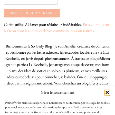
Ce site utilise Akismet pour réduire les indésirables.
En savoir plus sur
la façon dont les données de vos commentaires sont traitées
.
Bienvenue sur le So Girly Blog ! Je suis Amélie, créatrice de contenus
et passionnée par les belles adresses, les escapades locales et la vie à La
Rochelle, où je vis depuis plusieurs années. À travers ce blog dédié en
grande partie à La Rochelle, je partage mes coups de cœur, mes bons
plans, des idées de sorties en solo ou à plusieurs, et mes meilleures
adresses rochelaises pour bruncher, se balader, faire du shopping ou
découvrir la région autrement. Vous cherchez un blog lifestyle à La
Rochelle, tenu par une locale ? Vous êtes au bon endroit. Que vous
Gérer le consentement
soyez Rochelais·e ou de passage dans notre belle ville, j’espère que mes
articles vous aideront à profiter de La Rochelle comme un·e vrai·e
Pour offrir les meilleures expériences, nous utilisons des technologies telles que les cookies
initié·e. !
pour stocker et/ou accéder aux informations des appareils. Le fait de consentir à ces
technologies nous permettra de traiter des données telles que le comportement de