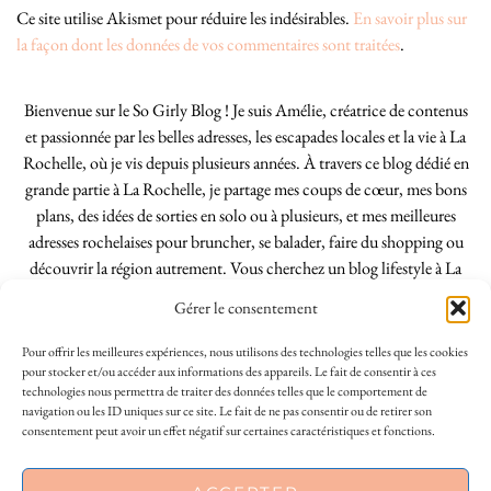
Ce site utilise Akismet pour réduire les indésirables.
En savoir plus sur
la façon dont les données de vos commentaires sont traitées
.
Bienvenue sur le So Girly Blog ! Je suis Amélie, créatrice de contenus
et passionnée par les belles adresses, les escapades locales et la vie à La
Rochelle, où je vis depuis plusieurs années. À travers ce blog dédié en
grande partie à La Rochelle, je partage mes coups de cœur, mes bons
plans, des idées de sorties en solo ou à plusieurs, et mes meilleures
adresses rochelaises pour bruncher, se balader, faire du shopping ou
découvrir la région autrement. Vous cherchez un blog lifestyle à La
Rochelle, tenu par une locale ? Vous êtes au bon endroit. Que vous
Gérer le consentement
soyez Rochelais·e ou de passage dans notre belle ville, j’espère que mes
articles vous aideront à profiter de La Rochelle comme un·e vrai·e
Pour offrir les meilleures expériences, nous utilisons des technologies telles que les cookies
initié·e. !
pour stocker et/ou accéder aux informations des appareils. Le fait de consentir à ces
technologies nous permettra de traiter des données telles que le comportement de
navigation ou les ID uniques sur ce site. Le fait de ne pas consentir ou de retirer son
consentement peut avoir un effet négatif sur certaines caractéristiques et fonctions.
INSTAGRAM
| 39969
This site uses cookies to deliver its services