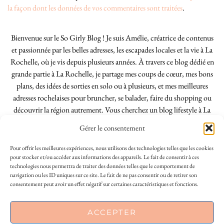
la façon dont les données de vos commentaires sont traitées
.
Bienvenue sur le So Girly Blog ! Je suis Amélie, créatrice de contenus
et passionnée par les belles adresses, les escapades locales et la vie à La
Rochelle, où je vis depuis plusieurs années. À travers ce blog dédié en
grande partie à La Rochelle, je partage mes coups de cœur, mes bons
plans, des idées de sorties en solo ou à plusieurs, et mes meilleures
adresses rochelaises pour bruncher, se balader, faire du shopping ou
découvrir la région autrement. Vous cherchez un blog lifestyle à La
Rochelle, tenu par une locale ? Vous êtes au bon endroit. Que vous
Gérer le consentement
soyez Rochelais·e ou de passage dans notre belle ville, j’espère que mes
articles vous aideront à profiter de La Rochelle comme un·e vrai·e
Pour offrir les meilleures expériences, nous utilisons des technologies telles que les cookies
initié·e. !
pour stocker et/ou accéder aux informations des appareils. Le fait de consentir à ces
technologies nous permettra de traiter des données telles que le comportement de
navigation ou les ID uniques sur ce site. Le fait de ne pas consentir ou de retirer son
consentement peut avoir un effet négatif sur certaines caractéristiques et fonctions.
INSTAGRAM
| 39969
ACCEPTER
FACEBOOK
| 18200