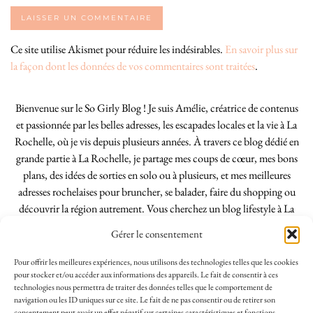
Ce site utilise Akismet pour réduire les indésirables.
En savoir plus sur
la façon dont les données de vos commentaires sont traitées
.
Bienvenue sur le So Girly Blog ! Je suis Amélie, créatrice de contenus
et passionnée par les belles adresses, les escapades locales et la vie à La
Rochelle, où je vis depuis plusieurs années. À travers ce blog dédié en
grande partie à La Rochelle, je partage mes coups de cœur, mes bons
plans, des idées de sorties en solo ou à plusieurs, et mes meilleures
adresses rochelaises pour bruncher, se balader, faire du shopping ou
découvrir la région autrement. Vous cherchez un blog lifestyle à La
Rochelle, tenu par une locale ? Vous êtes au bon endroit. Que vous
Gérer le consentement
soyez Rochelais·e ou de passage dans notre belle ville, j’espère que mes
articles vous aideront à profiter de La Rochelle comme un·e vrai·e
Pour offrir les meilleures expériences, nous utilisons des technologies telles que les cookies
initié·e. !
pour stocker et/ou accéder aux informations des appareils. Le fait de consentir à ces
technologies nous permettra de traiter des données telles que le comportement de
navigation ou les ID uniques sur ce site. Le fait de ne pas consentir ou de retirer son
consentement peut avoir un effet négatif sur certaines caractéristiques et fonctions.