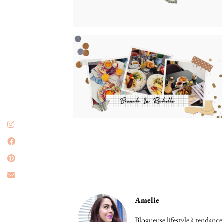
Amelie
Blogueuse lifestyle à tendance