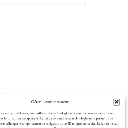
ées
.
Gérer le consentement
 meilleures expériences, nous utilisons des technologies telles que les cookies pour stocker
ux informations des appareils. Le fait de consentir à ces technologies nous permettra de
nées telles que le comportement de navigation ou les ID uniques sur ce site. Le fait de ne pas
 et la vie à La Rochelle, où je vis depuis plusieurs