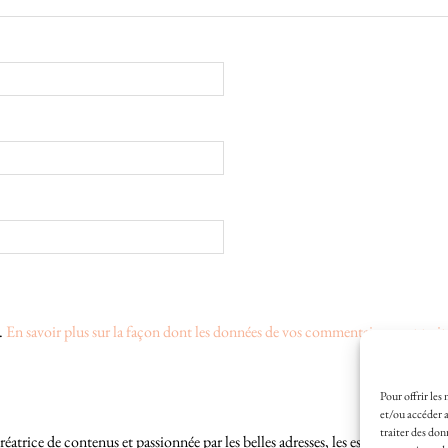
s.
En savoir plus sur la façon dont les données de vos commentaires sont trait
Pour offrir les
et/ou accéder a
traiter des don
éatrice de contenus et passionnée par les belles adresses, les escapades locales