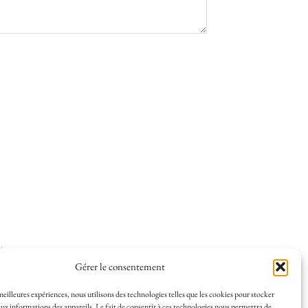
ées
.
Gérer le consentement
 meilleures expériences, nous utilisons des technologies telles que les cookies pour stocker
ux informations des appareils. Le fait de consentir à ces technologies nous permettra de