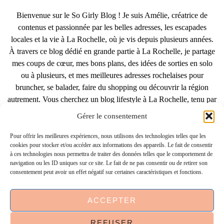
Bienvenue sur le So Girly Blog ! Je suis Amélie, créatrice de
contenus et passionnée par les belles adresses, les escapades
locales et la vie à La Rochelle, où je vis depuis plusieurs années.
À travers ce blog dédié en grande partie à La Rochelle, je partage
mes coups de cœur, mes bons plans, des idées de sorties en solo
ou à plusieurs, et mes meilleures adresses rochelaises pour
bruncher, se balader, faire du shopping ou découvrir la région
autrement. Vous cherchez un blog lifestyle à La Rochelle, tenu par
une locale ? Vous êtes au bon endroit. Que vous soyez
Gérer le consentement
Rochelais·e ou de passage dans notre belle ville, j’espère que mes
articles vous aideront à profiter de La Rochelle comme un·e vrai·e
Pour offrir les meilleures expériences, nous utilisons des technologies telles que les
cookies pour stocker et/ou accéder aux informations des appareils. Le fait de consentir
initié·e. !
à ces technologies nous permettra de traiter des données telles que le comportement de
navigation ou les ID uniques sur ce site. Le fait de ne pas consentir ou de retirer son
consentement peut avoir un effet négatif sur certaines caractéristiques et fonctions.
INSTAGRAM
| 39969
ACCEPTER
FACEBOOK
| 18200
REFUSER