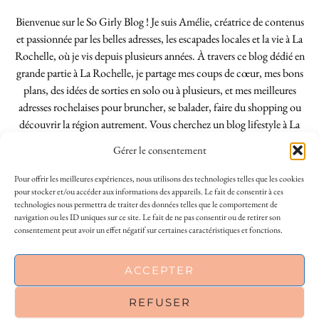
Bienvenue sur le So Girly Blog ! Je suis Amélie, créatrice de contenus
et passionnée par les belles adresses, les escapades locales et la vie à La
Rochelle, où je vis depuis plusieurs années. À travers ce blog dédié en
grande partie à La Rochelle, je partage mes coups de cœur, mes bons
plans, des idées de sorties en solo ou à plusieurs, et mes meilleures
adresses rochelaises pour bruncher, se balader, faire du shopping ou
découvrir la région autrement. Vous cherchez un blog lifestyle à La
Rochelle, tenu par une locale ? Vous êtes au bon endroit. Que vous
Gérer le consentement
soyez Rochelais·e ou de passage dans notre belle ville, j’espère que mes
articles vous aideront à profiter de La Rochelle comme un·e vrai·e
Pour offrir les meilleures expériences, nous utilisons des technologies telles que les cookies
initié·e. !
pour stocker et/ou accéder aux informations des appareils. Le fait de consentir à ces
technologies nous permettra de traiter des données telles que le comportement de
navigation ou les ID uniques sur ce site. Le fait de ne pas consentir ou de retirer son
consentement peut avoir un effet négatif sur certaines caractéristiques et fonctions.
INSTAGRAM
| 39969
This site uses cookies to deliver its services
ACCEPTER
FACEBOOK
| 18200
and to analyse traffic. By using this site, you
agree to its use of cookies.
Learn more
REFUSER
PINTEREST
| 26300