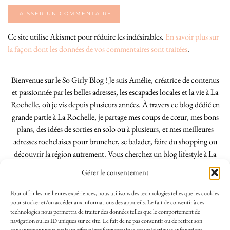
Ce site utilise Akismet pour réduire les indésirables.
En savoir plus sur
la façon dont les données de vos commentaires sont traitées
.
Bienvenue sur le So Girly Blog ! Je suis Amélie, créatrice de contenus
et passionnée par les belles adresses, les escapades locales et la vie à La
Rochelle, où je vis depuis plusieurs années. À travers ce blog dédié en
grande partie à La Rochelle, je partage mes coups de cœur, mes bons
plans, des idées de sorties en solo ou à plusieurs, et mes meilleures
adresses rochelaises pour bruncher, se balader, faire du shopping ou
découvrir la région autrement. Vous cherchez un blog lifestyle à La
Rochelle, tenu par une locale ? Vous êtes au bon endroit. Que vous
Gérer le consentement
soyez Rochelais·e ou de passage dans notre belle ville, j’espère que mes
articles vous aideront à profiter de La Rochelle comme un·e vrai·e
Pour offrir les meilleures expériences, nous utilisons des technologies telles que les cookies
initié·e. !
pour stocker et/ou accéder aux informations des appareils. Le fait de consentir à ces
technologies nous permettra de traiter des données telles que le comportement de
navigation ou les ID uniques sur ce site. Le fait de ne pas consentir ou de retirer son