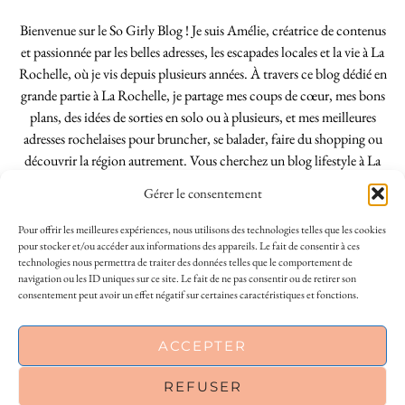
Bienvenue sur le So Girly Blog ! Je suis Amélie, créatrice de contenus
et passionnée par les belles adresses, les escapades locales et la vie à La
Rochelle, où je vis depuis plusieurs années. À travers ce blog dédié en
grande partie à La Rochelle, je partage mes coups de cœur, mes bons
plans, des idées de sorties en solo ou à plusieurs, et mes meilleures
adresses rochelaises pour bruncher, se balader, faire du shopping ou
découvrir la région autrement. Vous cherchez un blog lifestyle à La
Rochelle, tenu par une locale ? Vous êtes au bon endroit. Que vous
Gérer le consentement
soyez Rochelais·e ou de passage dans notre belle ville, j’espère que mes
articles vous aideront à profiter de La Rochelle comme un·e vrai·e
Pour offrir les meilleures expériences, nous utilisons des technologies telles que les cookies
initié·e. !
pour stocker et/ou accéder aux informations des appareils. Le fait de consentir à ces
technologies nous permettra de traiter des données telles que le comportement de
navigation ou les ID uniques sur ce site. Le fait de ne pas consentir ou de retirer son
consentement peut avoir un effet négatif sur certaines caractéristiques et fonctions.
INSTAGRAM
| 39969
ACCEPTER
FACEBOOK
| 18200
REFUSER
PINTEREST
| 26300