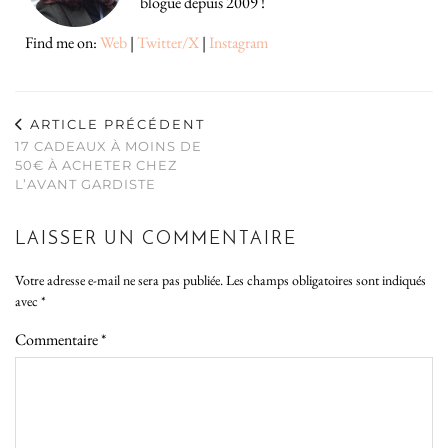
blogue depuis 2009 !
Find me on:
Web
|
Twitter/X
|
Instagram
ARTICLE PRÉCÉDENT
17 CADEAUX À MOINS DE
50€ À ACHETER CHEZ
L’AVANT GARDISTE
LAISSER UN COMMENTAIRE
Votre adresse e-mail ne sera pas publiée.
Les champs obligatoires sont indiqués
avec
*
Commentaire
*