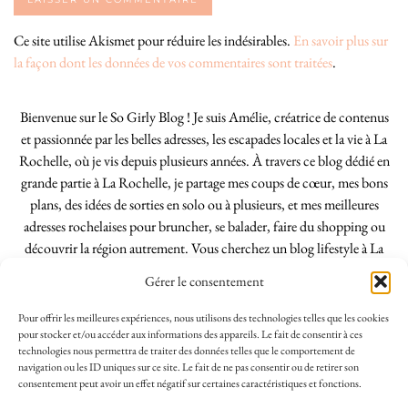
Ce site utilise Akismet pour réduire les indésirables.
En savoir plus sur
la façon dont les données de vos commentaires sont traitées
.
Bienvenue sur le So Girly Blog ! Je suis Amélie, créatrice de contenus
et passionnée par les belles adresses, les escapades locales et la vie à La
Rochelle, où je vis depuis plusieurs années. À travers ce blog dédié en
grande partie à La Rochelle, je partage mes coups de cœur, mes bons
plans, des idées de sorties en solo ou à plusieurs, et mes meilleures
adresses rochelaises pour bruncher, se balader, faire du shopping ou
découvrir la région autrement. Vous cherchez un blog lifestyle à La
Rochelle, tenu par une locale ? Vous êtes au bon endroit. Que vous
Gérer le consentement
soyez Rochelais·e ou de passage dans notre belle ville, j’espère que mes
articles vous aideront à profiter de La Rochelle comme un·e vrai·e
Pour offrir les meilleures expériences, nous utilisons des technologies telles que les cookies
initié·e. !
pour stocker et/ou accéder aux informations des appareils. Le fait de consentir à ces
technologies nous permettra de traiter des données telles que le comportement de
navigation ou les ID uniques sur ce site. Le fait de ne pas consentir ou de retirer son
consentement peut avoir un effet négatif sur certaines caractéristiques et fonctions.
INSTAGRAM
| 39969