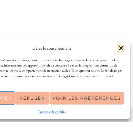
ées
.
Gérer le consentement
 meilleures expériences, nous utilisons des technologies telles que les cookies pour stocker
ux informations des appareils. Le fait de consentir à ces technologies nous permettra de
nées telles que le comportement de navigation ou les ID uniques sur ce site. Le fait de ne pas
 et la vie à La Rochelle, où je vis depuis plusieurs
 retirer son consentement peut avoir un effet négatif sur certaines caractéristiques et
s en solo ou à plusieurs, et mes meilleures adresses
a Rochelle, tenu par une locale ? Vous êtes au bon
r de La Rochelle comme un·e vrai·e initié·e. !
PTER
REFUSER
VOIR LES PRÉFÉRENCES
Politique de cookies
PINTEREST
| 26300
THEME CREATED BY
pipdig