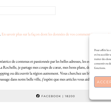
s.
En savoir plus sur la façon dont les données de vos commentaires sont trait
Pour offrir les
et/ou accéder a
traiter des don
éatrice de contenus et passionnée par les belles adresses, les escapades locales
consentir ou de
La Rochelle, je partage mes coups de cœur, mes bons plans, des idées de sortie
fonctions.
hopping ou découvrir la région autrement. Vous cherchez un blog lifestyle à L
sage dans notre belle ville, j’espère que mes articles vous aideront à profite
ACCE
FACEBOOK
| 18200