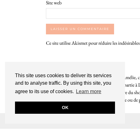
Site web
Ce site utilise Akismet pour réduire les indésirable
This site uses cookies to deliver its services
Bienvenue sur le So Girly Blog ! Je suis Amélie, cr
and to analyse traffic. By using this site, you
années. À travers ce blog dédié en grande partie à 
agree to its use of cookies.
Learn more
rochelaises pour bruncher, se balader, faire du s
endroit. Que vous soyez Rochelais·e ou de pas
OK
INSTAGRAM
| 39969
© 2026
LE SO GIRLY BLOG