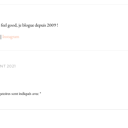
 feel good, je blogue depuis 2009 !
|
Instagram
NT 2021
atoires sont indiqués avec
*