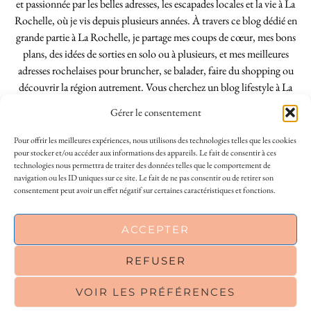
et passionnée par les belles adresses, les escapades locales et la vie à La
Rochelle, où je vis depuis plusieurs années. À travers ce blog dédié en
grande partie à La Rochelle, je partage mes coups de cœur, mes bons
plans, des idées de sorties en solo ou à plusieurs, et mes meilleures
adresses rochelaises pour bruncher, se balader, faire du shopping ou
découvrir la région autrement. Vous cherchez un blog lifestyle à La
Rochelle, tenu par une locale ? Vous êtes au bon endroit. Que vous
Gérer le consentement
soyez Rochelais·e ou de passage dans notre belle ville, j’espère que mes
articles vous aideront à profiter de La Rochelle comme un·e vrai·e
Pour offrir les meilleures expériences, nous utilisons des technologies telles que les cookies
initié·e. !
pour stocker et/ou accéder aux informations des appareils. Le fait de consentir à ces
technologies nous permettra de traiter des données telles que le comportement de
navigation ou les ID uniques sur ce site. Le fait de ne pas consentir ou de retirer son
consentement peut avoir un effet négatif sur certaines caractéristiques et fonctions.
INSTAGRAM
| 39969
ACCEPTER
FACEBOOK
| 18200
REFUSER
PINTEREST
| 26300
VOIR LES PRÉFÉRENCES
© 2026
LE SO GIRLY BLOG