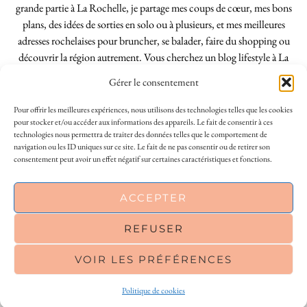
grande partie à La Rochelle, je partage mes coups de cœur, mes bons
plans, des idées de sorties en solo ou à plusieurs, et mes meilleures
adresses rochelaises pour bruncher, se balader, faire du shopping ou
découvrir la région autrement. Vous cherchez un blog lifestyle à La
Rochelle, tenu par une locale ? Vous êtes au bon endroit. Que vous
Gérer le consentement
soyez Rochelais·e ou de passage dans notre belle ville, j’espère que mes
articles vous aideront à profiter de La Rochelle comme un·e vrai·e
Pour offrir les meilleures expériences, nous utilisons des technologies telles que les cookies
initié·e. !
pour stocker et/ou accéder aux informations des appareils. Le fait de consentir à ces
technologies nous permettra de traiter des données telles que le comportement de
navigation ou les ID uniques sur ce site. Le fait de ne pas consentir ou de retirer son
consentement peut avoir un effet négatif sur certaines caractéristiques et fonctions.
INSTAGRAM
| 39969
ACCEPTER
FACEBOOK
| 18200
REFUSER
PINTEREST
| 26300
VOIR LES PRÉFÉRENCES
© 2026
LE SO GIRLY BLOG
Politique de cookies
THEME CREATED BY
pipdig